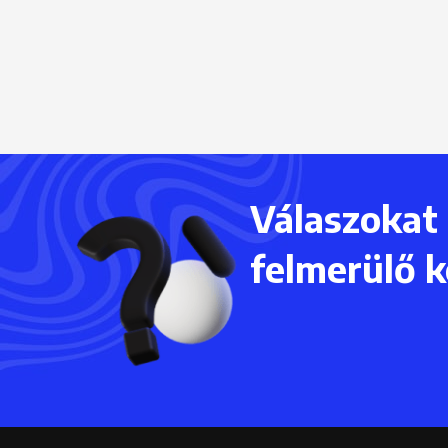
Válaszokat
felmerülő k