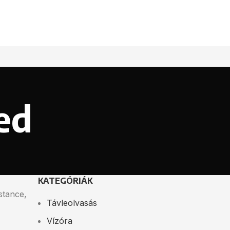
ed
KATEGÓRIÁK
stance,
Távleolvasás
Vízóra