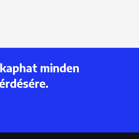
 kaphat minden
érdésére.