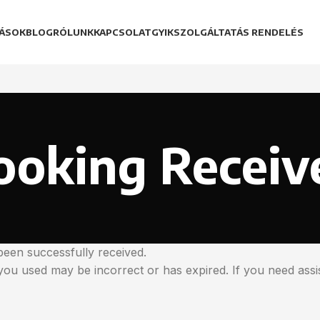
ÁSOK
BLOG
RÓLUNK
KAPCSOLAT
GYIK
SZOLGÁLTATÁS RENDELÉS
ooking Receiv
een successfully received.
you used may be incorrect or has expired. If you need assi