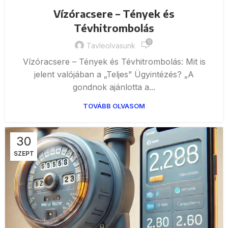
Vízóracsere – Tények és
Tévhitrombolás
0
Tavleolvasunk
Vízóracsere – Tények és Tévhitrombolás: Mit is
jelent valójában a „Teljes” Ügyintézés? „A
gondnok ajánlotta a...
TOVÁBB OLVASOM
30
SZEPT