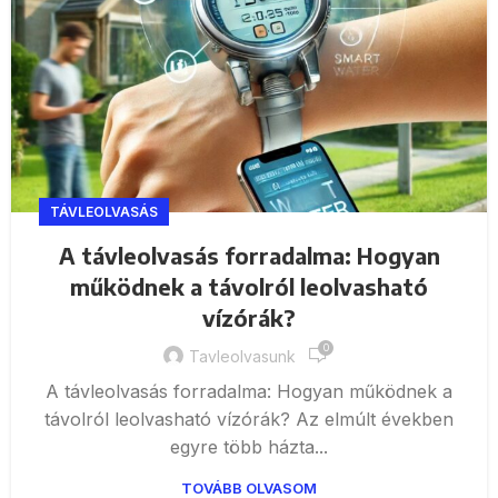
TÁVLEOLVASÁS
A távleolvasás forradalma: Hogyan
működnek a távolról leolvasható
vízórák?
0
Tavleolvasunk
A távleolvasás forradalma: Hogyan működnek a
távolról leolvasható vízórák? Az elmúlt években
egyre több házta...
TOVÁBB OLVASOM