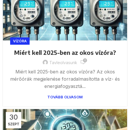
VÍZÓRA
Miért kell 2025-ben az okos vízóra?
0
Tavleolvasunk
Miért kell 2025-ben az okos vízóra? Az okos
mérőórák megjelenése forradalmasította a víz- és
energiafogyasztá...
TOVÁBB OLVASOM
30
SZEPT