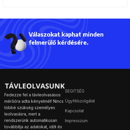
Válaszokat kaphat minden
felmerülő kérdésére.
SEGITSÉG
Fedezze fel a távleolvasásos
Ügyfélszolgálat
mérőóra adta kényelmét! Nincs
többé szükség személyes
Kapcsolat
leolvasásra, mert a
rendszerünk automatikusan
Impresszum
továbbítja az adatokat, időt és