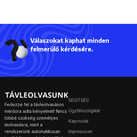
Válaszokat kaphat minden
felmerülő kérdésére.
SEGITSÉG
Fedezze fel a távleolvasásos
Ügyfélszolgálat
mérőóra adta kényelmét! Nincs
többé szükség személyes
Kapcsolat
leolvasásra, mert a
rendszerünk automatikusan
Impresszum