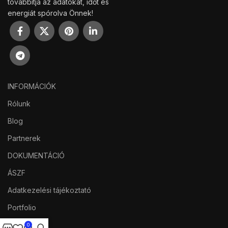
továbbítja az adatokat, időt és
energiát spórolva Önnek!
INFORMÁCIÓK
Rólunk
Blog
Partnerek
DOKUMENTÁCIÓ
ÁSZF
Adatkezelési tájékoztató
Portfolio
KÉRDÉSEK
0