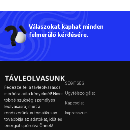
Válaszokat kaphat minden
felmerülő kérdésére.
SEGITSÉG
Fedezze fel a távleolvasásos
Ügyfélszolgálat
mérőóra adta kényelmét! Nincs
többé szükség személyes
Kapcsolat
leolvasásra, mert a
rendszerünk automatikusan
Impresszum
továbbítja az adatokat, időt és
energiát spórolva Önnek!